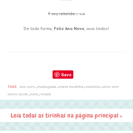
Y soy rebelde...
♪♫
De toda forma,
Feliz Ano Novo
, seus lindos!
Save
TAGS:
ano novo
,
madrugada
,
maria modinha
,
niazinha
,
silvio sem
senso social
,
sono
,
virada
Leia todas as tirinhas na página principal »