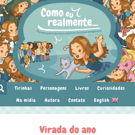
Tirinhas
Personagens
Livros
Curiosidades
Na mídia
Autora
Contato
English
Virada do ano