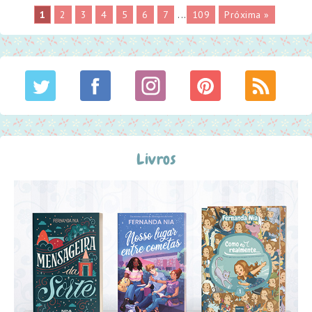
1
2
3
4
5
6
7
...
109
Próxima »
Livros