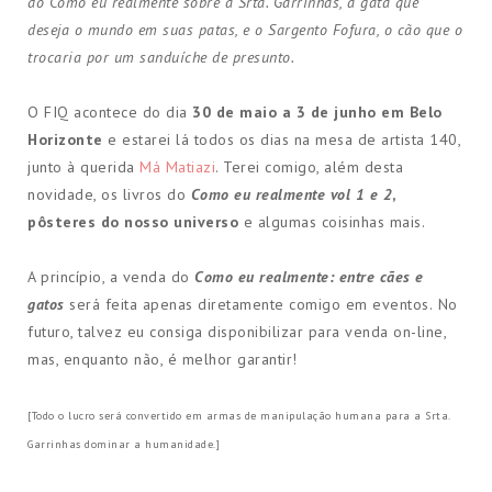
do Como eu realmente sobre a Srta. Garrinhas, a gata que
deseja o mundo em suas patas, e o Sargento Fofura, o cão que o
trocaria por um sanduíche de presunto.
O FIQ acontece do dia
30 de maio a 3 de junho em Belo
Horizonte
e estarei lá todos os dias na mesa de artista 140,
junto à querida
Má Matiazi
. Terei comigo, além desta
novidade, os livros do
Como eu realmente vol 1 e 2
,
pôsteres do nosso universo
e algumas coisinhas mais.
A princípio, a venda do
Como eu realmente: entre cães e
gatos
será feita apenas diretamente comigo em eventos.
No
futuro, talvez eu consiga disponibilizar para venda on-line,
mas, enquanto não, é melhor garantir!
[Todo o lucro será convertido em armas de manipulação humana para a Srta.
Garrinhas dominar a humanidade.]