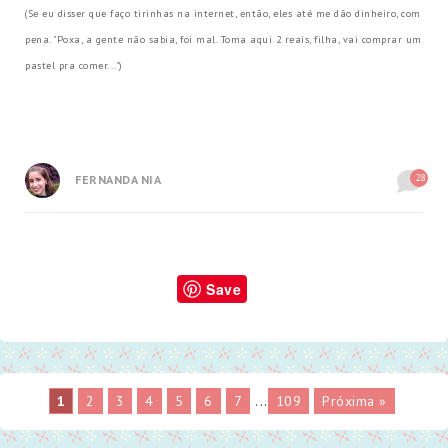
(Se eu disser que faço tirinhas na internet, então, eles até me dão dinheiro, com
pena. "Poxa, a gente não sabia, foi mal. Toma aqui 2 reais, filha, vai comprar um
pastel pra comer...")
28
FERNANDA NIA
Save
1
2
3
4
5
6
7
...
109
Próxima »