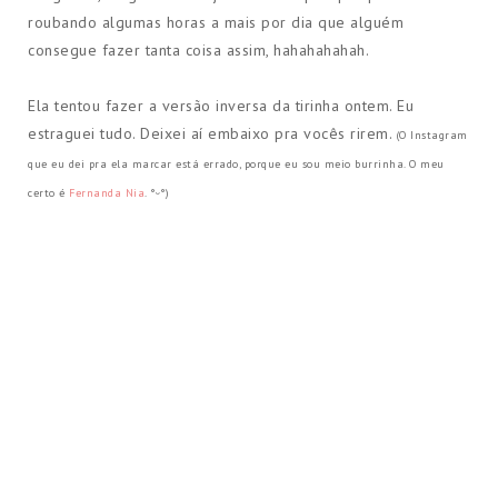
roubando algumas horas a mais por dia que alguém
consegue fazer tanta coisa assim, hahahahahah.
Ela tentou fazer a versão inversa da tirinha ontem. Eu
estraguei tudo. Deixei aí embaixo pra vocês rirem.
(O Instagram
que eu dei pra ela marcar está errado, porque eu sou meio burrinha. O meu
certo é
Fernanda Nia
. ​°ᵕ°)