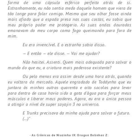
forma de uma cápsula esférica perfeita atrás de si.
Estranhamente, eu não sentia medo daquele homem que viera de
tão longe para falar comigo. Mesmo que seu olhar fosse ainda
mais afiado que a espada presa nas suas costas, eu sabia que
meu próprio poder me protegeria. As suas ondas douradas
emanavam do meu corpo como fogo queimando para fora de
mim.
Eu era invencível. E o estranho sabia disso.
— E então — ele disse. — Vai me ajudar?
Não hesitei. Assenti. Quem mais adequada para salvar o
mundo do que eu, a criatura mais poderosa existente?
Ou pelo menos era assim desde uma hora atrás, quando
eu voltara do mercado. Aquele engradado de Toddynho que eu
juntara às minhas outras quarenta e oito sacolas para levar
para dentro de casa havia sido a gota d'água para forçar meus
músculos e liberar meus poderes. Agora, eu era a única pessoa
a atingir o nível de super sayajin 3 no universo.
E Trunks precisava da minha ajuda para salvar o futuro.
(...)"
-
As Crônicas de Niazinha IX: Dragon Bolinhos Z.