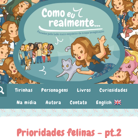
Tirinhas
Personagens
Livros
Curiosidades
Na mídia
Autora
Contato
English
Prioridades felinas - pt.2