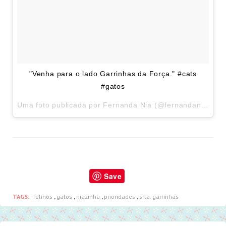
"Venha para o lado Garrinhas da Força." #cats
#gatos
Uma foto publicada por Fernanda Nia (@fernandania) em
Save
TAGS:
felinos
,
gatos
,
niazinha
,
prioridades
,
srta. garrinhas