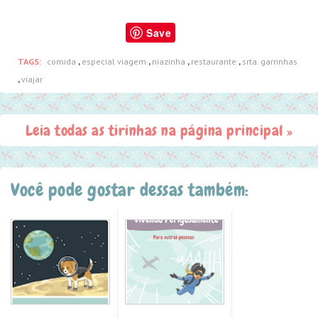
Save
TAGS:
comida
,
especial viagem
,
niazinha
,
restaurante
,
srta. garrinhas
,
viajar
Leia todas as tirinhas na página principal »
Você pode gostar dessas também: