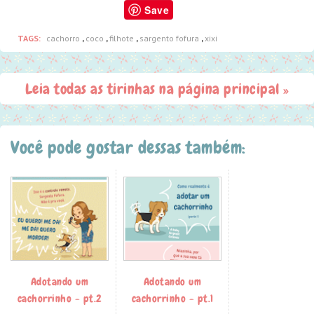
Save
TAGS:
cachorro
,
coco
,
filhote
,
sargento fofura
,
xixi
Leia todas as tirinhas na página principal »
Você pode gostar dessas também:
Adotando um
Adotando um
cachorrinho - pt.2
cachorrinho - pt.1