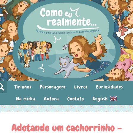
Tirinhas
Personagens
Livros
Curiosidades
Na mídia
Autora
Contato
English
Adotando um cachorrinho -