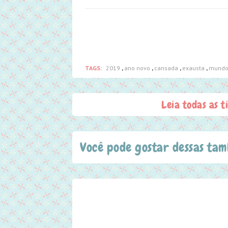
TAGS:
2019
,
ano novo
,
cansada
,
exausta
,
mund
Leia todas as t
Você pode gostar dessas ta