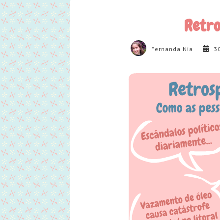
Retro
Fernanda Nia
3