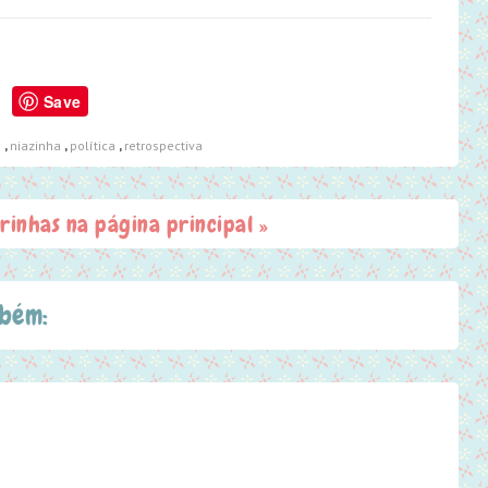
Save
o
,
niazinha
,
política
,
retrospectiva
irinhas na página principal »
mbém: