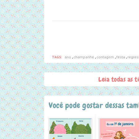
TAGS:
ano
,
champanhe
,
contagem
,
festa
,
regres
Leia todas as t
Você pode gostar dessas ta