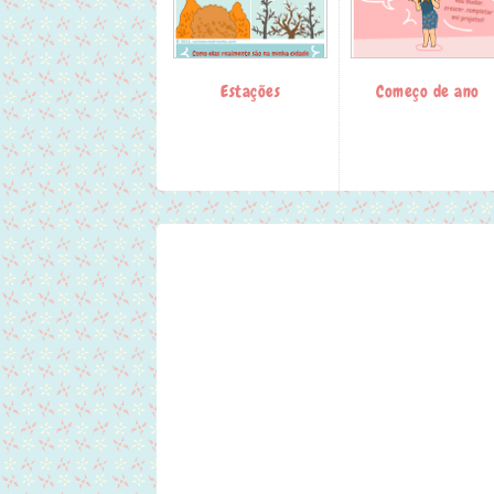
Estações
Começo de ano