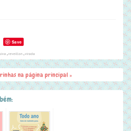
Save
siva
,
reveillon
,
virada
irinhas na página principal »
mbém: