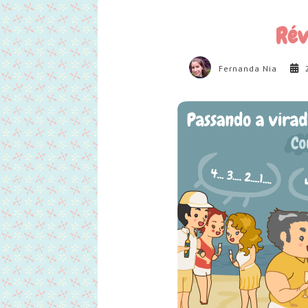
Rév
Fernanda Nia