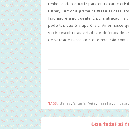
tenho torcido o nariz para outra caracteris
Disney):
amor à primeira vista
. O casal t
Isso não é amor, gente. É pura atração fís
pode ter, que é a aparência. Amor nasce 
você descobre as virtudes e defeitos de u
de verdade nasce com o tempo, não com um
TAGS:
disney
,
fantasia
,
forte
,
niazinha
,
princesa
Leia todas as t