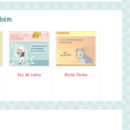
mbém:
Faz de conta
Reino felino