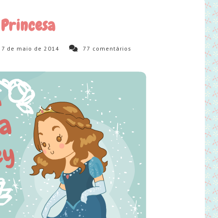
Princesa
7 de maio de 2014
77
comentários