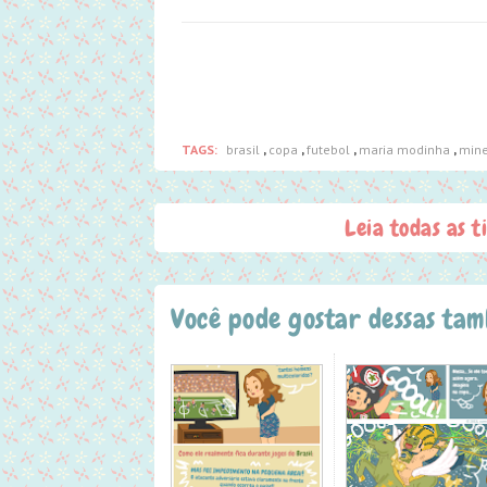
TAGS:
brasil
,
copa
,
futebol
,
maria modinha
,
mine
Leia todas as t
Você pode gostar dessas ta