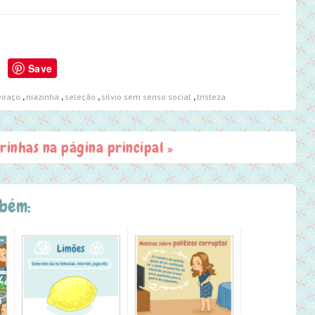
Save
iraço
,
niazinha
,
seleção
,
silvio sem senso social
,
tristeza
irinhas na página principal »
mbém: