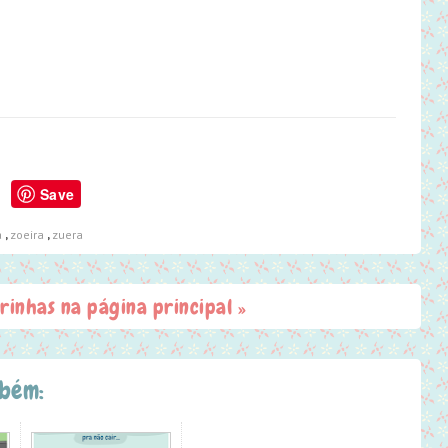
Save
a
,
zoeira
,
zuera
irinhas na página principal »
mbém: