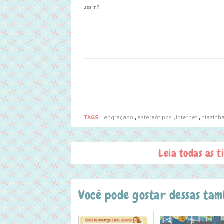
usam?
TAGS:
engraçado
,
estereótipos
,
internet
,
niazinh
Leia todas as t
Você pode gostar dessas ta