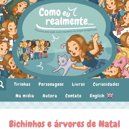
Tirinhas
Personagens
Livros
Curiosidades
Na mídia
Autora
Contato
English
Bichinhos e árvores de Natal