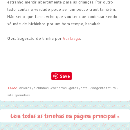
estranho mentir abertamente para as crianças. Por outro
lado, contar a verdade pode ser um pouco cruel também.
Não sei o que farei. Acho que vou ter que continuar sendo
só mãe de bichinhos por um bom tempo, hahahah.
Obs:
Sugestão de tirinha por
Gui Liaga
.
Save
TAGS:
árvores
,
bichinhos
,
cachorros
,
gatos
,
natal
,
sargento fofura
,
srta. garrinhas
Leia todas as tirinhas na página principal »